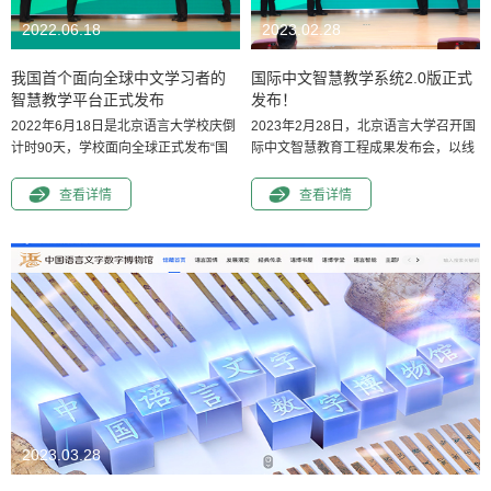
2022.06.18
2023.02.28
我国首个面向全球中文学习者的
国际中文智慧教学系统2.0版正式
智慧教学平台正式发布
发布！
2022年6月18日是北京语言大学校庆倒
2023年2月28日，北京语言大学召开国
计时90天，学校面向全球正式发布“国
际中文智慧教育工程成果发布会，以线
际中文智慧教育工程”核心成果“国际中
上线下结合的方式面向全球发布工程最
文智慧教学平台1.0版”，这是我国首个
新成果“国际中文智慧教学系统2.0版”，
查看详情
查看详情
面向全球中文学习者的智慧教学平台，
展示报告智慧教育改革创新成效，向世
是北京语言大学落实中国教育部部长怀
界分享中国教育数字化经验。教育部科
进鹏提出的“以教育信息化推动教育高质
学技术与信息化司司长雷朝滋、中国国
量发展，以教育信息化引领教育现代化”
际中文教育基金会副理事长赵灵山、教
的重要举措。平台上线发布教育部中外
育部中外语言交流合作中心党委副书记
语言交流合作中心党委书记、主任马箭
宋永波、北京语言大学校长刘利出席发
飞出席会议并讲话，北京语言大学校长
布会并致辞。工程总工程师荀恩东和课
刘利作了“信息化...
程研发组组长闻亭代表...
2023.03.28