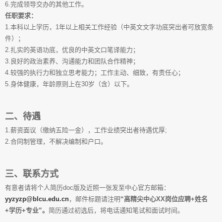
6.完成领导交办的其他工作。
任职要求：
1.本科以上学历，1年以上相关工作经验（中英文文字功底突出者可放宽条
件）；
2.扎实的英语功底，优良的中英文口笔译能力；
3.良好的政治素养、沟通能力和团队合作精神；
4.较强的执行力和独立思考能力；工作主动、细致，有责任心；
5.身体健康，年龄原则上在30岁（含）以下。
二、待遇
1.薪资面议（缴纳五险一金），工作业绩突出者待遇优厚;
2.合同制管理，不解决编制和户口。
三、联系方式
有意者请将个人简历doc版及近照一张发至中心官方邮箱：
yyzyzp@blcu.edu.cn
，邮件标题请注明
“高精尖中心XX岗位应聘+姓名
+学历+专业”。
简历通过初选后，将电话通知笔试和面试时间。