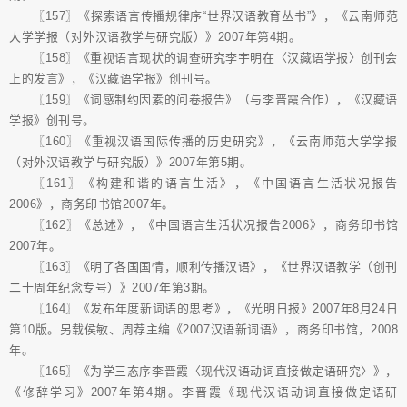
〖157〗《探索语言传播规律序“世界汉语教育丛书”》，《云南师范
大学学报（对外汉语教学与研究版）》2007年第4期。
〖158〗《重视语言现状的调查研究李宇明在〈汉藏语学报〉创刊会
上的发言》，《汉藏语学报》创刊号。
〖159〗《词感制约因素的问卷报告》（与李晋霞合作），《汉藏语
学报》创刊号。
〖160〗《重视汉语国际传播的历史研究》，《云南师范大学学报
（对外汉语教学与研究版）》2007年第5期。
〖161〗《构建和谐的语言生活》，《中国语言生活状况报告
2006》，商务印书馆2007年。
〖162〗《总述》，《中国语言生活状况报告2006》，商务印书馆
2007年。
〖163〗《明了各国国情，顺利传播汉语》，《世界汉语教学（创刊
二十周年纪念专号）》2007年第3期。
〖164〗《发布年度新词语的思考》，《光明日报》2007年8月24日
第10版。另载侯敏、周荐主编《2007汉语新词语》，商务印书馆，2008
年。
〖165〗《为学三态序李晋霞〈现代汉语动词直接做定语研究〉》，
《修辞学习》2007年第4期。李晋霞《现代汉语动词直接做定语研