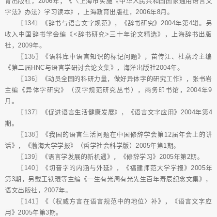
育出版社，2006年；《〈上海市实施《中华人民共和国国家通用语言文
字法》办法〉学习读本》，上海教育出版社，2006年8月。
〖134〗《辞书与语言文字规范》，《辞书研究》2004年第4辑。另
收入中国辞书学会编《<辞书研究>三十年论文精选》，上海辞书出版
社，2009年。
〖135〗《语料库中语言知识的标记问题》，苗传江、杜燕玲主编
《第二届HNC与语言学研讨会论文集》，海洋出版社2004年。
〖136〗《动员全国的科研力量，做好异体字的研究工作》，张书岩
主编《异体字研究》（汉字规范研究丛书），商务印书馆，2004年9
月。
〖137〗《促进语言生活健康发展》，《语言文字应用》2004年第4
期。
〖138〗《我国的语言生活问题在中国修辞学会第12届年会上的讲
话》，《渤海大学学报》（哲学社会科学版）2005年第1期。
〖139〗《语言学发展的新机遇》，《修辞学习》2005年第2期。
〖140〗《切音字的内涵与外延》，《福建师范大学学报》2005年
第3期，另载王铁琨等主编《一生有光周有光先生百年寿辰纪念文集》，
语文出版社，2007年。
〖141〗《〈权威方言在语言规范中的地位〉补》，《语言文字应
用》2005年第3期。