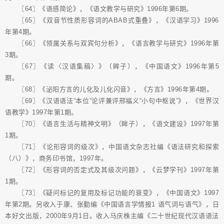
〖64〗《语感简论》，《语文教学与研究》1996年第6期。
〖65〗《双音节性质形容词的ABAB式重叠》，《汉语学习》1996
年第4期。
〖66〗《领属关系与双宾句分析》，《语言教学与研究》1996年第
3期。
〖67〗《读〈汉语集稿〉》（眸子），《中国语文》1996年第5
期。
〖68〗《泌阳方言的儿化及儿化闪音》，《方言》1996年第4期。
〖69〗《汉语语法“本位”论评兼评邢福义“小句中枢说”》，《世界汉
语教学》1997年第1期。
〖70〗《语言生活与精神文明》（眸子），《语文建设》1997年第
1期。
〖71〗《论形容词的级次》，中国语文杂志社编《语法研究和探索
（八）》，商务印书馆，1997年。
〖72〗《形容词的否定式及其级次问题》，《云梦学刊》1997年第
1期。
〖73〗《疑问标记的复用及标记功能的衰变》，《中国语文》1997
年第2期。另收入于康、张勤编《中国语言学情报1 语气词与语气》，日
本好文出版，2000年9月1日。收入马庆株主编《二十世纪现代汉语语法