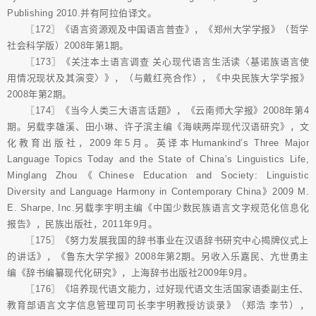
Publishing 2010.并有阿拉伯译文。
〖172〗《语言资源观及中国语言普查》，《郑州大学学报》（哲学
社会科学版）2008年第1期。
〖173〗《关注本土语言调查 关心现代语言生活读〈基诺族语言使
用情况现状及其演变〉》，（与戴红亮合作），《中央民族大学学报》
2008年第2期。
〖174〗《当今人类三大语言话题》，《云南师大学报》2008年第4
期。另载李雄溪、田小琳、许子滨主编《海峡两岸现代汉语研究》，文
化教育出版社，2009年5月。英译本Humankind’s Three Major
Language Topics Today and the State of China’s Linguistics Life,
Minglang Zhou《Chinese Education and Society: Linguistic
Diversity and Language Harmony in Contemporary China》2009 M.
E. Sharpe, Inc.另载李宇明主编《中国少数民族语言文字规范化信息化
报告》，民族出版社，2011年9月。
〖175〗《努力发展我国的辞书事业在汉语辞书研究中心揭牌仪式上
的讲话》，《鲁东大学学报》2008年第2期。另收入乐嘉民、亢世勇主
编《辞书编纂现代化研究》，上海辞书出版社2009年9月。
〖176〗《培养现代语文能力，过好现代语文生活国家语委副主任、
教育部语言文字信息管理司司长李宇明教授访谈录》（郑浩 李节），