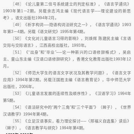
〖48〗《论儿童第二信号系统建立的判定标准》，《语言学通讯》
1993年第1－2期。另载余志鸿主编《现代语言学──理论建设的新思
考》，语文出版社1994年2月。
〖49〗《析字构词──隐语构词法研究之一》，《语言学通讯》1993
年第3－4期。另载《语文研究》1995年第4期。
〖50〗《文化对儿童语言习得的影响》，刘焕辉 陈建民主编《言语
交际与交际语言》，江西高校出版社，1993年。
〖51〗《“出身”和“毕业”──论一种新兴的口语修辞格式》，吴启
主、童山东主编《汉语口语修辞研究》，香港文化教育出版社1993年12
月。
〖52〗《师范大学生的语言文字状况及其教学问题》，《语言文字
应用》1994年第2期。另载汪国胜主编《语言教育论》，华中师范大学
出版社，2006年。
〖53〗《儿童语言发展的连续性及顺序性》，《汉语学习》1994年
第5期。
〖54〗《语法研究中的“两个三角”和“三个平面”》（眸子），《世界
汉语教学》1994年第4期。
〖55〗《立足汉语事实，着力理论探讨──〈邢福义自选集〉读后》
（眸子），《语言教学与研究》1994年第4期。