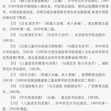
【2】《聋儿语言康复教程》（主编），华中师范大学出版社，1990
年（1994年获中国残疾人联合会、中宣部出版局、新闻出版署图书管理
司、中国出版者协会、光明日报总编室联合举办的全国首届“奋发文明进
步图书奖”2等奖）。
【3】《文化语言学》（邢福义主编，本人参编），湖北教育出版
社，1990年第一版，2000年第二版。
【4】《父母语言艺术》（与白丰兰合作），北京语言学院出版社，
1991年。
【5】《汉族儿童问句系统习得探微》（与唐志东合作），华中师范
大学出版社，1991年（1995年分获全国高等学校首届人文社会科学研究
优秀成果2等奖、湖北省首届社会科学优秀成果省级3等奖）。
【6】《儿童语言的教育与训练》（与唐志东 周小兵合作），湖南
师范大学出版社，1991年。
【7】《现代汉语》（邢福义主编，本人参编），高等教育出版社，
1991年（1995年获国家教委第三届高等学校优秀教材奖二等奖）。
【8】《汉语辞格大全》（与汪国胜 吴振国合作），广西教育出版
社，1993年。
【9】《学生成语词典》（主编），湖北辞书出版社，1993年。
【10】《儿童语言的发展》，华中师范大学出版社，1995年第一
版，2004年再版。