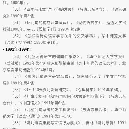
社，1989年）。
〖30〗《四岁前儿童“谁”字句的发展》（与唐志东合作），《语言研
究》1990年第2期。
〖31〗《反问句的构成及其理解》，《现代语言学》，延边大学出
版社1990年。另见《殷都学刊》1990年第2期。
〖32〗《怎样看待与语言学有关系的交叉学科》，华中师范大学
《高师函授学刊》1990年第1期。
· 1991年-1994年
〖33〗《儿童习得语言的偏向性策略》，《华中师范大学学报》
（哲社版）1991年第4期.收入邵敬敏主编《九十年代的语法思考》，北
京语言学院出版社1994年1月。
〖34〗《国内儿童语言研究鸟瞰》，华东师范大学《中文自学指
导》1991年第4期。
〖35〗《1～120天婴儿发音研究》，《心理科学》1991年第5期。
〖36〗《儿童反复问句和“吗”“吧”问句发展的相互影响》（与唐志东
合作），《中国语文》1991年第6期。
〖37〗《儿童问句系统的发生和发展》（与唐志东合作），华中师
范大学《语言学通讯》1991年第1～2期。
〖38〗《聋儿语言康复与言语行为模式》，吉林《聋儿康复》1991