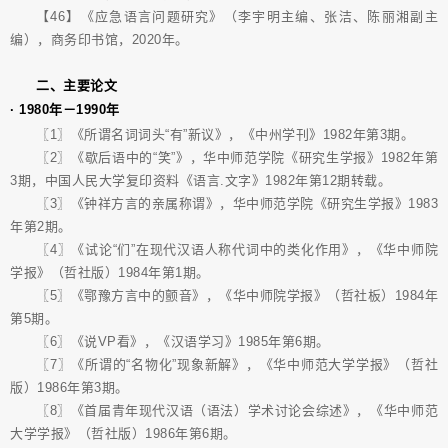
【46】《应急语言问题研究》（李宇明主编、张洁、陈丽湘副主
编），商务印书馆，2020年。
二、主要论文
· 1980年－1990年
〖1〗《所谓名词词头“有”新议》，《中州学刊》1982年第3期。
〖2〗《歇后语中的“笑”》，华中师范学院《研究生学报》1982年第
3期，中国人民大学复印资料《语言.文字》1982年第12期转载。
〖3〗《钟祥方言的亲属称谓》，华中师范学院《研究生学报》1983
年第2期。
〖4〗《试论“们”在现代汉语人称代词中的类化作用》，《华中师院
学报》（哲社版）1984年第1期。
〖5〗《鄂豫方言中的颤音》，《华中师院学报》（哲社板）1984年
第5期。
〖6〗《说VP看》，《汉语学习》1985年第6期。
〖7〗《所谓的“名物化”现象新解》，《华中师范大学学报》（哲社
版）1986年第3期。
〖8〗《首届青年现代汉语（语法）学术讨论会综述》，《华中师范
大学学报》（哲社版）1986年第6期。