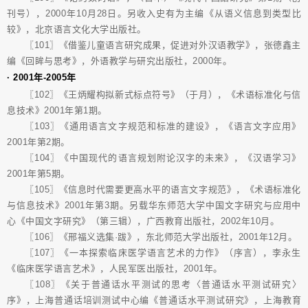
刊号），2000年10月28日。另收入史有为主编《从语义信息到类型比
较》，北京语言文化大学出版社。
〖101〗《借鉴儿童语言研究成果，促进对外汉语教学》，张德鑫主
编《回眸与思考》，外语教学与研究出版社，2000年。
· 2001年-2005年
〖102〗《王炳耀构拟新式标点符号》（于月），《术语标准化与信
息技术》2001年第1期。
〖103〗《通用语言文字规范和标准的建设》，《语言文字应用》
2001年第2期。
〖104〗《中国现代的语言规划附论汉字的未来》，《汉语学习》
2001年第5期。
〖105〗《信息时代需要更高水平的语言文字规范》，《术语标准化
与信息技术》2001年第3期。另载华东师范大学中国文字研究与应用中
心《中国文字研究》（第三辑），广西教育出版社，2002年10月。
〖106〗《邢福义选集·跋》，东北师范大学出版社，2001年12月。
〖107〗《一本探索临床医学语言艺术的力作》（序言），李永生
《临床医学语言艺术》，人民军医出版社，2001年。
〖108〗《关于普通话水平测试的思考〈普通话水平测试研究〉
序》，上海普通话培训测试中心编《普通话水平测试研究》，上海教育