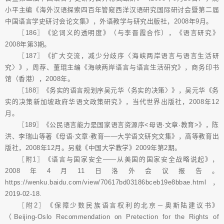
小平主编《海外汉语探索四百年管窥西洋汉语研究国际研讨会暨第二届
中国语言学史研讨会论文集》，外语教学与研究出版社，2008年9月。
〖186〗《论词义的透明度》（与李晋霞合作），《语言研究》
2008年第3期。
〖187〗《扩大交流，减少分歧序〈海峡两岸语言与语言生活研
究〉》，周荐、董琨主编《海峡两岸语言与语言生活研究》，商务印书
馆（香港），2008年。
〖188〗《务实的语言规划序吴元华〈务实的决策〉》，吴元华《务
实的决策新加坡政府华语文政策研究》，当代世界出版社，2008年12
月。
〖189〗《公民语言能力是国家语言资源序<母语·文章·教育>》，陈
洪、李瑞山等著《母语·文章·教育——大学语文研究文集》，高等教育出
版社，2008年12月。另载《中国大学教学》2009年第2期。
〖附1〗《语言与国家安全——从美国的国家安全战略说起》，
2008年4月11日洛外会议报告。
https://wenku.baidu.com/view/70617bd03186bceb19e8bbae.html，
2019-02-18.
〖附2〗《保障少数民族语言权利的北京－奥斯陆建议书》
（Beijing-Oslo Recommendation on Pretection for the Rights of