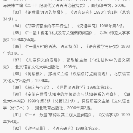
马庆株主编《二十世纪现代汉语语法论著指要》，商务印书馆，2006。
〖83〗《论数量词语的复叠》，《语言研究》1998年第1期（总第
34期）。
〖84〗《形容词否定的不平行性》，《汉语学习》1998年第3期。
〖85〗《“一量＋否定”格式及有关强调的问题》，《华中师范大学学
报》1998年第5期。
〖86〗《“一量VP”的语法、语义特点》，《语言教学与研究》1998
年第3期。。
〖87〗《儿童词义的发展》，邵敬敏主编《句法结构中的语义研
究》，北京语言文化大学出版社，1998年。
〖88〗《词语模》，邢福义主编《汉语法特点面面观》，北京语言
文化大学出版社，1999年。
〖89〗《程度与否定》，《世界汉语教学》1999年第1期。
〖90〗《空间在世界认知中的地位语言与认知关系的考察》，《湖
北大学学报》1999年第3期（总第121期）。另载邢福义主编《文化语言
学（修订本）》，湖北教育出版社，2000年第2版。
〖91〗《“一V…数量”结构及其主观大量问题》，《汉语学习》1999
年第4期。
〖92〗《论空间量》，《语言研究》1999年第2期。