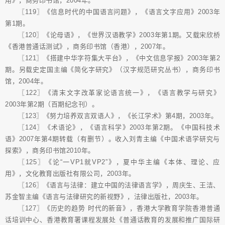
用》，商务印书馆，2004年。
〖119〗《信息时代的中国语言问题》，《语言文字应用》2003年
第1期。
〖120〗《论母语》，《世界汉语教学》2003年第1期。又载宋欣桥
《香港普通话测试》，商务印书馆（香港），2007年。
〖121〗《搭建中华字符集大平台》，《中文信息学报》2003年第2
期。另载史定国主编《简化字研究》（汉字规范研究丛书），商务印书
馆，2004年。
〖122〗《清末文字改革家论语言统一》，《语言教学与研究》
2003年第2期（百期纪念刊）。
〖123〗《努力培养双言双语人》，《长江学术》第4期，2003年。
〖124〗《术语论》，《语言科学》2003年第2期。《中国科技术
语》2007年第4期转载（有删节）。收入刘青主编《中国术语学研究与
探索》，商务印书馆2010年。
〖125〗《论“一VP1就VP2”》，夏中华主编《本体、理论、应
用》，文化教育出版社有限公司，2003年。
〖126〗《语言与法律：建立中国的法律语言学》，周庆生、王洁、
苏金智主编《语言与法律研究的新视野》，法律出版社，2003年。
〖127〗《历史的趋势 时代的新音》，香港大学教育学院香港普通
话培训中心、香港教育署课程发展处《普通话教育的发展和推广国际研