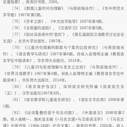
论著指要》，商务印书馆，2006。
〖74〗《群案儿童的问句理解》（与陈前瑞合作），《华中师范大
学学报》1997年第2期。
〖75〗《学术之旅》，《中文自学指导》1997年第4期。
〖76〗《主观量的成因》，《汉语学习》1997年第5期。
〖77〗《拟对话语境中的“是的”》，《第五届国际汉语教学讨论会论
文选》，北京大学出版社，1997年。
〖78〗《儿童问句理解的群案与个案的比较研究》（与陈前瑞合
作），《语言教学与研究》1997年第4期。另收入俞理明主编《教育语
言学在中国读本》，华东师大出版社，2014年。
〖79〗《儿童问句系统理解与发生之比较》（与陈前瑞合作），
《世界汉语教学》1997年第4期。另收入俞理明主编《教育语言学在中
国读本》，华东师大出版社，2014年。
〖80〗《语言保护刍议》，深圳语言研究所编《双语双方言
（五）》，汉学出版社1997年8月。
〖81〗《语言教学和儿童语言研究》，《语言文字应用》1998年第
1期。
〖82〗《动词重叠的若干句法问题》，《中国语文》1998年第2
期。收入侯精一、施关淦主编《<马氏文通>与汉语语法学》（《马氏文
通》出版百年（1898-1998）纪念文集），商务印书馆，2000年。收入