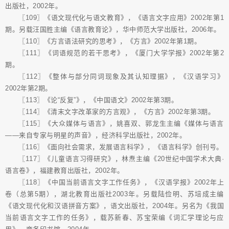
出版社，2002年。
〖109〗《语文现代化与语文教育》，《语言文字应用》2002年第1
期。另载汪国胜主编《语言教育论》，华中师范大学出版社，2006年。
〖110〗《方言语法研究的思考》，《方言》2002年第1期。
〖111〗《词语规范的若干思考》，《厦门大学学报》2002年第2
期。
〖112〗《整体与部分同词现象及其认知理据》，《汉语学习》
2002年第2期。
〖113〗《论“反复”》，《中国语文》2002年第3期。
〖114〗《清末文字改革家的方言观》，《方言》2002年第3期。
〖115〗《大众媒体与语言》，姚喜双、郭龙生主编《媒体与语言
――来自专家与明星的声音》，经济科学出版社，2002年。
〖116〗《面向社会需求，发展语言科学》，《语言科学》创刊号。
〖117〗《儿童语言习得研究》，林焘主编《20世纪中国学术大典·
语言卷》，福建教育出版社，2002年。
〖118〗《中国当前语言文字工作任务》，《汉语学报》2002年上
卷（总第5期），湖北教育出版社2003年。另载陆俭明、苏培成主编
《语文现代化和汉语拼音方案》，语文出版社，2004年。另名为《我国
当前语言文字工作的任务》，载苏新春、苏宝荣编《词汇学理论与应