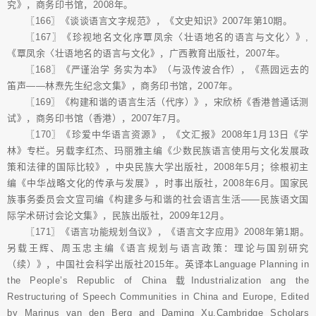
究》，商务印书馆，2008年。
〖166〗《谈谈语言文字规范》，《文史知识》2007年第10期。
〖167〗《珍视地名文化序覃凤余〈壮语地名的语言与文化〉》,
《覃凤余〈壮语地名的语言与文化》，广西教育出版社，2007年。
〖168〗《严谨治学 务实为本》（与汲传波合作），《燕园远去的
笛声——林焘先生纪念文集》，商务印书馆，2007年。
〖169〗《构建和谐的语言生活（代序）》，宋欣桥《香港普通话测
试》，商务印书馆（香港），2007年7月。
〖170〗《珍爱中华语言资源》，《文汇报》2008年1月13日《学
林》专栏。另载李红杰、玛丽雅主编《少数民族语言使用与文化发展政
策和法律的国际比较》，中央民族大学出版社，2008年5月；徐根初主
编《中华战略文化的传承与发展》，时事出版社，2008年6月。国家民
族事务委员会文宣司编《构建多与和谐的社会语言生活――民族语文国
际学术研讨会论文集》，民族出版社，2009年12月。
〖171〗《语言功能规划刍议》，《语言文字应用》2008年第1期。
另载王辉、周玉忠主编《语言规划与语言政策：理论与国别研究
（续）》，中国社会科学出版社2015年。英译本Language Planning in
the People’s Republic of China 载Industrialization ang the
Restructuring of Speech Communities in China and Europe, Edited
by Marinus van den Berg and Daming Xu,Cambridge Scholars