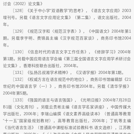
讨会（2002）论文集》
〖128〗《关于中小学“双语教学”的思考》，《语言文字应用》2003
增刊号。另载《语言文字应用论文集》（第二集），语文出版社，2004
年。
〖129〗《规范汉字和〈规范汉字表〉》，《中国语文》2004年第1
期。另载李宇明、费锦昌主编《汉字规范百家谈》，商务印书馆2004
年。
〖130〗《信息时代的语言文字工作任务》，《修辞学习》2004年
第1期。另载中国应用语言学会编《第三届全国语言文字应用学术研讨会
论文集》，香港科技联合出版社，2004年。
〖131〗《弘扬吕叔湘学术精神》，《汉语学报》2004年第1期。
〖132〗《权威方言在语言规范中的地位》，商务印书馆编辑部《21
世纪的中国语言学（一）》，商务印书馆2004年。另载《清华学报》
2004年第5期。
〖133〗《强国的语言与语言强国》，《光明日报》2004年7月28日
B1版（文化周刊）。另载云贵彬主编《语言学名家讲座》，中国传媒大
学出版社，2006年；李瑞山编撰《语文素养高级读本》（普通高等教育
“十一五”国家级规划教材），高等教育出版社，2006年；丁帆等主编
《当代语言生活》（普通高中课程标准试验教科书.语文选修），江苏教