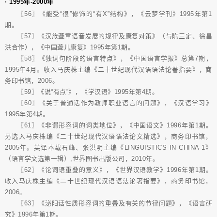
· 1995年-2000年
〖56〗《能受“很”修饰的“有X”结构》，《云梦学刊》1995年第1
期。
〖57〗《汉族聋童语音发展的规律及康复对策》（与陈三定、徐昌
洪合作），《中国聋儿康复》1995年第1期。
〖58〗《独词句阶段的语言特点》，《中国语言学报》总第7期，
1995年4月。收入马庆株主编《二十世纪现代汉语语法论著指要》，商
务印书馆，2006。
〖59〗《说“有点”》，《学汉语》1995年第4期。
〖60〗《关于普通话作为教师职业语言的问题》，《汉语学习》
1995年第4期。
〖61〗《非谓形容词的词类地位》，《中国语文》1996年第1期。
另选入马庆株编《二十世纪现代汉语语法论文精选》，商务印书馆，
2005年。英译本载石峰、张洪明主编《LINGUISTICS IN CHINA 1》
（语言学文选第一辑）,世界图书出版公司，2010年。
〖62〗《论词语重叠的意义》，《世界汉语教学》1996年第1期。
收入马庆株主编《二十世纪现代汉语语法论著指要》，商务印书馆，
2006。
〖63〗《泌阳话性质形容词的重叠及有关的节律问题》，《语言研
究》1996年第1期。