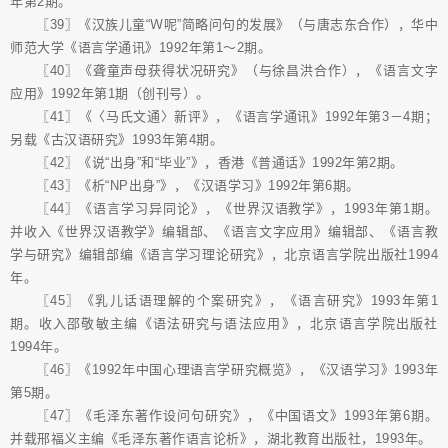
年第2期。
〖39〗《汉族儿童“Ｗ呢”简略问句的发展》（与唐志东合作），华中
师范大学《语言学通讯》1992年第1～2期。
〖40〗《聋童声母获得状况研究》（与徐昌洪合作），《语言文字
应用》1992年第1期（创刊号）。
〖41〗《〈马氏文通〉新评》，《语言学通讯》1992年第3－4期；
另载《古汉语研究》1993年第4期。
〖42〗《说“出身”和“毕业”》，香港《普通话》1992年第2期。
〖43〗《析“NP出身”》，《汉语学习》1992年第6期。
〖44〗《语言学习异同论》，《世界汉语教学》，1993年第1期。
并收入《世界汉语教学》编辑部、《语言文字应用》编辑部、《语言教
学与研究》编辑部编《语言学习理论研究》，北京语言学院出版社1994
年。
〖45〗《乳儿话语理解的个案研究》，《语言研究》1993年第1
期。收入邵敬敏主编《语法研究与语法应用》，北京语言学院出版社
1994年。
〖46〗《1992年中国心理语言学研究概览》，《汉语学习》1993年
第5期。
〖47〗《毛泽东著作设问句研究》，《中国语文》1993年第6期。
并载邢福义主编《毛泽东著作语言论析》，湖北教育出版社，1993年。