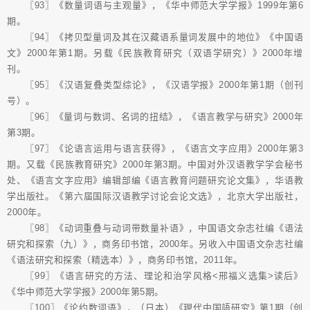
〖93〗《数量词语与主观量》，《华中师范大学学报》1999年第6
期。
〖94〗《拷贝型量词及其在汉藏语系量词发展中的地位》《中国语
文》2000年第1期。另载《民族教育研究（双语学研究）》2000年增
刊。
〖95〗《汉语复叠类型综论》，《汉语学报》2000年第1期（创刊
号）。
〖96〗《量词与数词、名词的扭结》，《语言教学与研究》2000年
第3期。
〖97〗《论语言运用与语言获得》，《语言文字应用》2000年第3
期。又载《民族教育研究》2000年第3期。中国对外汉语教学学会秘书
处、《语言文字应用》编辑部编《语言教育问题研究论文集》，华语教
学出版社。《第六届国际汉语教学讨论会论文选》，北京大学出版社，
2000年。
〖98〗《动词重叠与动词带数量补语》，中国语文杂志社编《语法
研究和探索（九）》，商务印书馆，2000年。另收入中国语文杂志社编
《语法研究和探索（精选本）》，商务印书馆，2011年。
〖99〗《语言研究的方法、理论和治学风格<邢福义选集>读后》
《华中师范大学学报》2000年第5期。
〖100〗《论约数词语》，（日本）《現代中国語研究》第1期（创