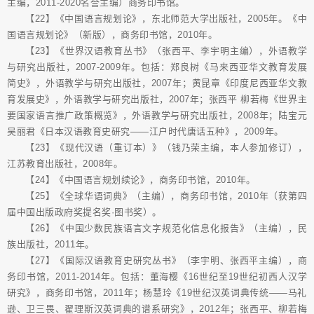
主编，2011-2020名誉主编）商务印书馆。
【22】《中国语言规划论》，东北师范大学出版社，2005年。《中
国语言规划论》（新版），商务印书馆，2010年。
【23】《世界汉语教育丛书》（张西平、李宇明主编），外语教学
与研究出版社，2007-2009年。包括：郑良树《马来西亚华文教育发展
简史》，外语教学与研究出版社，2007年；黄昆章《印度尼西亚华文教
育发展史》，外语教学与研究出版社，2007年；张西平 柳若梅《世界主
要国家语言推广政策概览》，外语教学与研究出版社，2008年；陆宝元
吴丽君《日本汉语教育史研究——江户时代唐话五种》，2009年。
【23】《现代汉语（重订本）》（钱乃荣主编，本人参加修订），
江苏教育出版社，2008年。
【24】《中国语言规划续论》，商务印书馆，2010年。
【25】《全球华语词典》（主编），商务印书馆，2010年（获第四
届中国出版政府奖提名奖·图书奖）。
【26】《中国少数民族语言文字规范化信息化报告》（主编），民
族出版社，2011年。
【27】《国际汉语教育史研究丛书》（李宇明、张西平主编），商
务印书馆，2011-2014年。包括：董海樱《16世纪至19世纪初西人汉学
研究》，商务印书馆，2011年；杨慧玲《19世纪汉英词典传统——马礼
逊、卫三畏、翟理斯汉英词典的谱系研究》，2012年；张西平、柳若梅