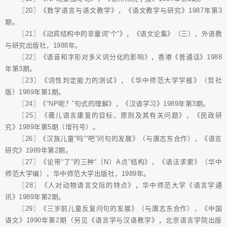
〖20〗《数学语言与语文教学》，《语文教学与研究》1987年第3
期。
〖21〗《动宾结构中的非量词“个”》，《语文论集》（三），外语教
与研究出版社，1988年。
〖22〗《语音和字形对多义词分化的影响》，香港《普通话》1988
年第3期。
〖23〗《词性判定能力的测试》，《华中师范大学学报》（哲社
版）1989年第1期。
〖24〗《“NP呢？”句式的理解》，《汉语学习》1989年第3期。
〖25〗《聋儿语言康复的目标、原则及其有关问题》，《民政研
究》1989年第5期（增刊号）。
〖26〗《汉族儿童“吗”“吧”问句的发展》（与唐志东合作），《语言
研究》1989年第2期。
〖27〗《论带“了”的三种“（N）A点”结构》，《语法求索》（华中
师范大学编），华中师范大学出版社，1989年。
〖28〗《人对动物语言交际的特点》，华中师范大学《语言学通
讯》1989年第2期。
〖29〗《三岁前儿童反复问句的发展》（与唐志东合作），《中国
语文》1990年第2期（另见《语言学与汉语教学》，北京语言学院出版