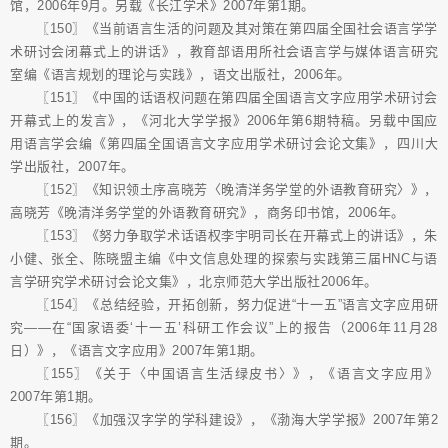
馆，2006年9月。另载《长江学术》2007年第1期。
〖150〗《当前语言生活的问题及其对策在第四届全国社会语言学学
术研讨会闭幕式上的讲话》，教育部语用所社会语言学与媒体语言研究
室编《语言规划的理论与实践》，语文出版社，2006年。
〖151〗《中国的话语权问题在第四届全国语言文字应用学术研讨会
开幕式上的发言》，《河北大学学报》2006年第6期特稿。另载中国应
用语言学会编《第四届全国语言文字应用学术研讨会论文集》，四川大
学出版社，2007年。
〖152〗《知识领土序高晓芳〈晚清洋务学堂的外语教育研究〉》，
高晓芳《晚清洋务学堂的外语教育研究》，商务印书馆，2006年。
〖153〗《努力争取学术话语权李宇明司长在开幕式上的讲话》，朱
小健、张全、陈晓盟主编《中文信息处理的探索与实践第三届HNC与语
言学研究学术研讨会论文集》，北京师范大学出版社2006年。
〖154〗《总结经验，开拓创新，努力促进“十一五”语言文字应用研
究——在“国家语委‘十一五’科研工作会议”上的报告（2006年11月28
日）》，《语言文字应用》2007年第1期。
〖155〗《关于〈中国语言生活绿皮书〉》，《语言文字应用》
2007年第1期。
〖156〗《加强汉字学的学科建设》，《渤海大学学报》2007年第2
期。