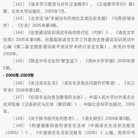
〖142〗《语言学习需求与对外汉语教学》，《汉语教学学刊》第1
辑，北京大学出版社，2005年7月。
〖143〗《北京话“给”字被动句的地位及其历史发展》（与陈前瑞合
作），《方言》2005年第4期。
〖144〗《论普通话培训测试手段的现代化（代序）》，《语言文字
应用》2005年第4期。另载国家语言文字工作委员会普通话培训测试中
心编《第二届全国普通话顺平测试学术研讨会论文集》，商务印书馆
2006年。
〖145〗《铸造中华文化的“聚宝盆”》，《郑州大学学报》2005年第
5期。
· 2006年-2009年
〖146〗《关注语言生活》（语言生活热点问题开栏寄语），《长江
学术》2006年第1期。
〖147〗《切音字运动普及教育的主张》，中国人民大学对外语言文
化学院编《汉语研究与应用（第四辑）》，中国社会科学出版社，2006
年。
〖148〗《关于辞书现代化的思考》，《语文研究》2006年第3期。
〖149〗《构建健康和谐的语言生活序〈中国语言生活状况报告
（2005）〉》，《中国语言生活状况报告（2005）》上编，商务印书