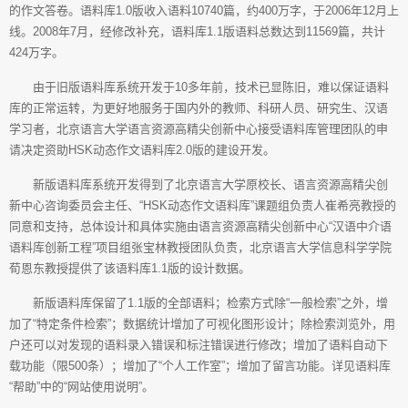
的作文答卷。语料库1.0版收入语料10740篇，约400万字，于2006年12月上
线。2008年7月，经修改补充，语料库1.1版语料总数达到11569篇，共计
424万字。
由于旧版语料库系统开发于10多年前，技术已显陈旧，难以保证语料
库的正常运转，为更好地服务于国内外的教师、科研人员、研究生、汉语
学习者，北京语言大学语言资源高精尖创新中心接受语料库管理团队的申
请决定资助HSK动态作文语料库2.0版的建设开发。
新版语料库系统开发得到了北京语言大学原校长、语言资源高精尖创
新中心咨询委员会主任、“HSK动态作文语料库”课题组负责人崔希亮教授的
同意和支持，总体设计和具体实施由语言资源高精尖创新中心“汉语中介语
语料库创新工程”项目组张宝林教授团队负责，北京语言大学信息科学学院
荀恩东教授提供了该语料库1.1版的设计数据。
新版语料库保留了1.1版的全部语料；检索方式除“一般检索”之外，增
加了“特定条件检索”；数据统计增加了可视化图形设计；除检索浏览外，用
户还可以对发现的语料录入错误和标注错误进行修改；增加了语料自动下
载功能（限500条）；增加了“个人工作室”；增加了留言功能。详见语料库
“帮助”中的“网站使用说明”。